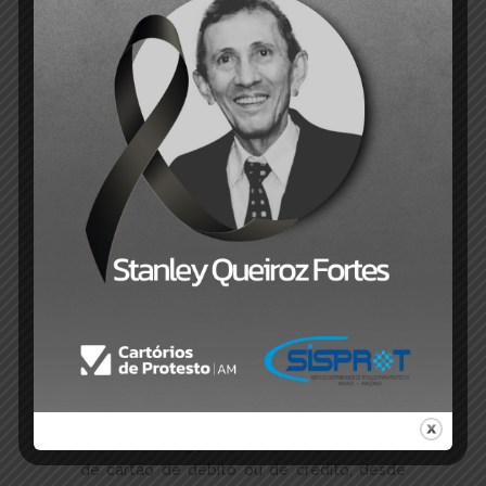
de decisões judiciais transitadas em julgado
oriundas da Justiça Estadual, da Justiça
Federal ou da Justiça do Trabalho e à União
Federal, aos Estados, ao Distrito Federal,
aos Municípios e às suas respectivas
Autarquias e Fundações Públicas no que
concerne às suas certidões da dívida ativa.
Já as demais pessoas jurídicas ou pessoas
físicas só terão direito a postergação de
emolumentos desde que o prazo de
vencimento de seu título ou documento de
dívida não ultrapasse um ano na data da
apresentação no tabelionato de protesto.
Parcelamento
O texto também prevê que os cartórios de
protesto estão autorizados a conceder
parcelamento de emolumentos e demais
acréscimos legais aos interessados, através
de cartão de débito ou de crédito, desde