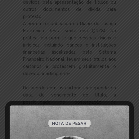
devidos pela apresentação de títulos ou
outros documentos de dívida para
protesto.
A norma foi publicada no Diário de Justiça
Eletrônica desta sexta-feira (30/8). Na
prática, ela permite que pessoas físicas e
jurídicas, incluindo bancos e instituições
financeiras fiscalizadas pelo Sistema
Financeiro Nacional, levem seus títulos aos
cartórios e protestem gratuitamente o
devedor inadimplente.
De acordo com os cartórios, independe da
data de vencimento do título, a
possibilidade de postergação de
emolumentos e demais despesas devidos
pelo protesto de títulos e documentos de
dívida provenientes de entidade vinculada
ao sistema financeiro nacional.
Bem como aos credores ou apresentantes