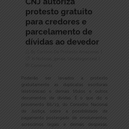
CNJ autoriza
protesto gratuito
para credores e
parcelamento de
dívidas ao devedor
By
Cartório De Protesto Amazonas
In
Noticias_gerais
,
Uncategorized
Comments
Poderão ser levados a protesto
gratuitamente as duplicatas escriturais
(eletrônicas) e demais títulos e outros
documentos de dívidas. É o que diz o
provimento 86/19, do Conselho Nacional
de Justiça, sobre a possibilidade de
pagamento postergado de emolumentos,
acréscimos legais e demais despesas,