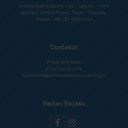
Avenida Djalma Batista, 1719 – Sala 710 – Torre
Business, Edifício Atlantic Tower – Chapada,
Manaus – AM, CEP 69050-010
Contatos
(92) 3622-0620
(92) 99491-2676
proteste@cartoriosdeprotestoam.org.br
Redes Sociais