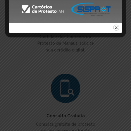
ACESSAR
Pedido De Certidão
Certidão dos Cartórios de
Protesto de Manaus, solicite
sua certidão digital.
ACESSAR
Consulta Gratuita
Consulta gratuita de protesto