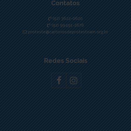
Contatos
(92) 3622-0620
(92) 99491-2676
proteste@cartoriosdeprotestoam.org.br
Redes Sociais