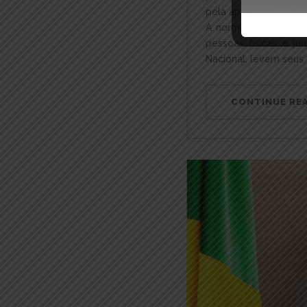
pela apresentação de
A norma foi publicada
pessoas físicas e jur
Nacional, levem seus 
CONTINUE RE