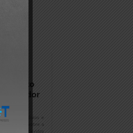
 gratuito
ao devedor
mments
s) e demais títulos e
l de Justiça, sobre a
is despesas, devidos