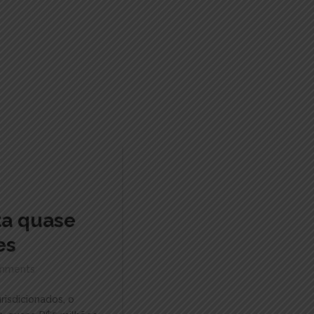
ta quase
es
mments
risdicionados, o