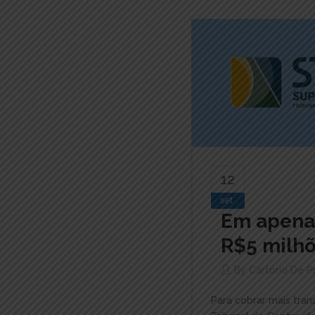
12
set
Em apena
R$5 milhõ
By
Cartório De 
Para cobrar mais tran