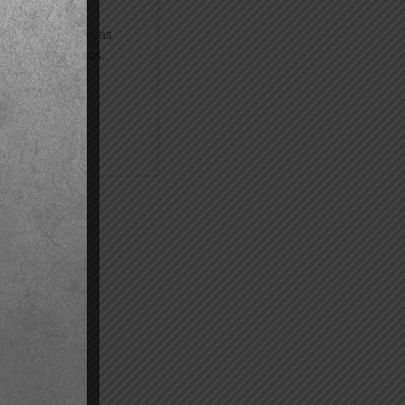
re normas técnicas
testo de Títulos.
lique Aqui!...