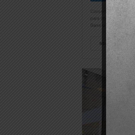
Conselho Gestor da C
para implantação da 
Baixe o arquivo abaix
READ MORE