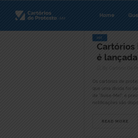
Home
Qu
13
set
Cartórios
é lançada
By
Cartório De 
Os cartórios de prote
que uma dívida for la
de "Avise-Me!", é pre
notificações são disp
READ MORE