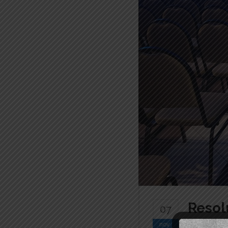
Resol
07
nov
By
Cartó