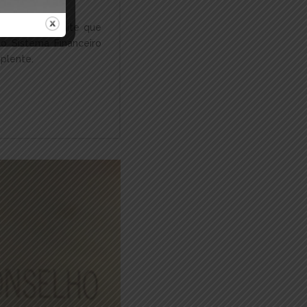
ática, ela permite que
elo Sistema Financeiro
plente.