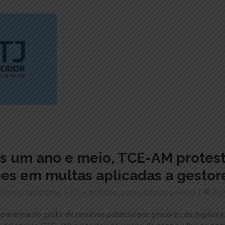
s um ano e meio, TCE-AM protes
es em multas aplicadas a gestor
Protesto Amazonas
In
Noticias_gerais
,
Uncategorized
Co
sparência no gasto de recursos públicos por gestores de órgãos ju