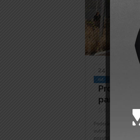
24
out
Proviment
para cred
By
Cartório De 
Poderão ser levados 
outros documentos de
possibilidade de pa