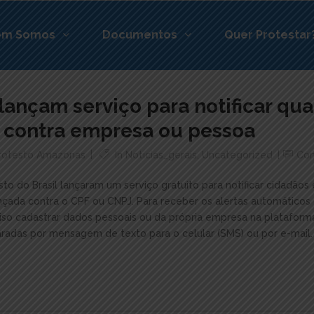
em Somos
Documentos
Quer Protestar
 lançam serviço para notificar qu
 contra empresa ou pessoa
Protesto Amazonas
In
Noticias_gerais
,
Uncategorized
Co
sto do Brasil lançaram um serviço gratuito para notificar cidadã
nçada contra o CPF ou CNPJ. Para receber os alertas automáticos 
ciso cadastrar dados pessoais ou da própria empresa na plataforma
aradas por mensagem de texto para o celular (SMS) ou por e-mail. 