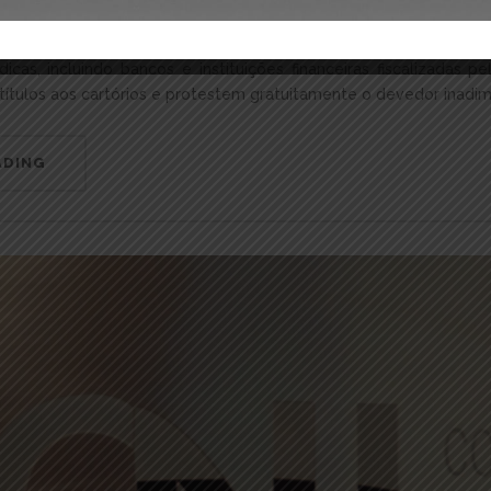
 títulos ou outros documentos de dívida para protesto.
 no Diário de Justiça Eletrônica desta sexta-feira (30/8). Na pr
ídicas, incluindo bancos e instituições financeiras fiscalizadas p
títulos aos cartórios e protestem gratuitamente o devedor inadim
ADING