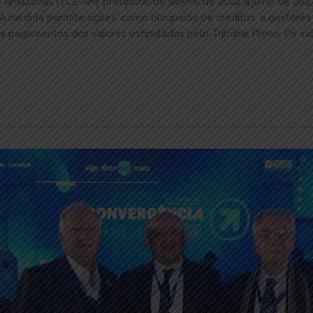
o Amazonas (TCE-AM) protestou de janeiro de 2022 a julho de 202
 A medida permite ações, como bloqueios de créditos, a gestores
s pagamentos dos valores estipulados pelo Tribunal Pleno. Os va