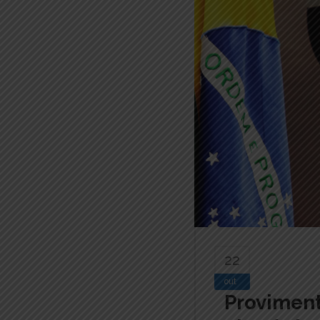
22
out
Proviment