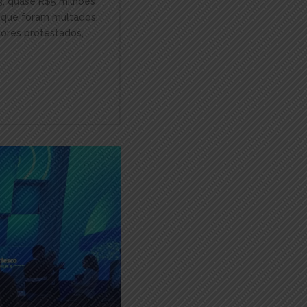
3, quase R$5 milhões
 que foram multados,
lores protestados,