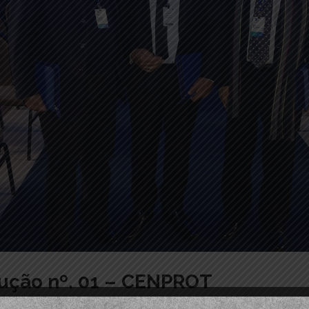
ução nº. 01 – CENPROT
rio De Protesto Amazonas
In
Noticias_gerais
,
Uncategorized