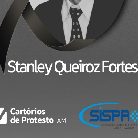
o 86/2019 CNJ autoriza protesto
ores e parcelamento de dívidas 
Protesto Amazonas
In
Noticias_gerais
,
Uncategorized
Co
a protesto gratuitamente as duplicatas escriturais (eletrônica
 dívidas. É o que diz o provimento 86/19, do Conselho Naciona
gamento postergado de emolumentos, acréscimos legais e dema