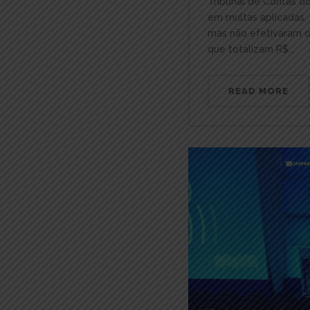
Tribunal de Contas d
em multas aplicadas.
mas não efetivaram o
que totalizam R$...
READ MORE