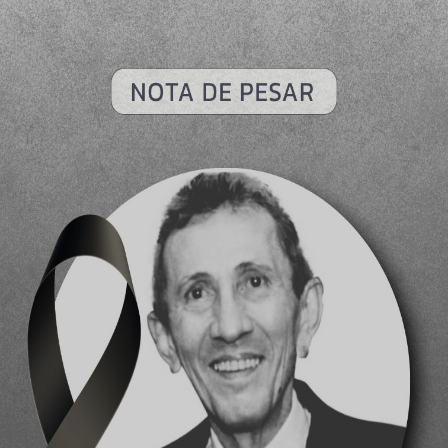
ENPROT publica a Resolução nº. 1 em 05.11.2019, que dispõe sob
Central Nacional de Serviços Compartilhados dos Tabeliães de Pro
o referente a Resolução Nº. 01 Acesso ao Arquivo - Resolução 01 - C