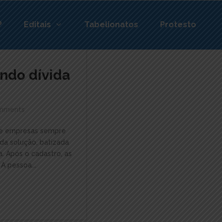
?
Editais
Tabelionatos
Protesto
ando dívida
mments
os e empresas sempre
da solução, batizada
. Após o cadastro, as
A pessoa...